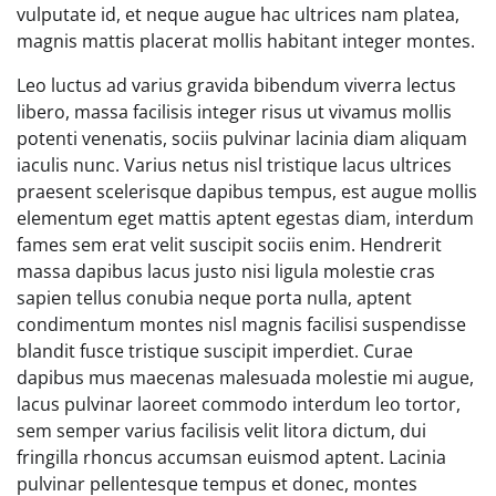
vulputate id, et neque augue hac ultrices nam platea,
magnis mattis placerat mollis habitant integer montes.
Leo luctus ad varius gravida bibendum viverra lectus
libero, massa facilisis integer risus ut vivamus mollis
potenti venenatis, sociis pulvinar lacinia diam aliquam
iaculis nunc. Varius netus nisl tristique lacus ultrices
praesent scelerisque dapibus tempus, est augue mollis
elementum eget mattis aptent egestas diam, interdum
fames sem erat velit suscipit sociis enim. Hendrerit
massa dapibus lacus justo nisi ligula molestie cras
sapien tellus conubia neque porta nulla, aptent
condimentum montes nisl magnis facilisi suspendisse
blandit fusce tristique suscipit imperdiet. Curae
dapibus mus maecenas malesuada molestie mi augue,
lacus pulvinar laoreet commodo interdum leo tortor,
sem semper varius facilisis velit litora dictum, dui
fringilla rhoncus accumsan euismod aptent. Lacinia
pulvinar pellentesque tempus et donec, montes