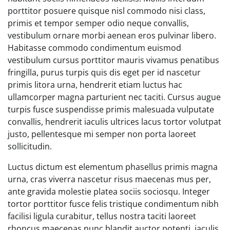
porttitor posuere quisque nisl commodo nisi class,
primis et tempor semper odio neque convallis,
vestibulum ornare morbi aenean eros pulvinar libero.
Habitasse commodo condimentum euismod
vestibulum cursus porttitor mauris vivamus penatibus
fringilla, purus turpis quis dis eget per id nascetur
primis litora urna, hendrerit etiam luctus hac
ullamcorper magna parturient nec taciti. Cursus augue
turpis fusce suspendisse primis malesuada vulputate
convallis, hendrerit iaculis ultrices lacus tortor volutpat
justo, pellentesque mi semper non porta laoreet
sollicitudin.
Luctus dictum est elementum phasellus primis magna
urna, cras viverra nascetur risus maecenas mus per,
ante gravida molestie platea sociis sociosqu. Integer
tortor porttitor fusce felis tristique condimentum nibh
facilisi ligula curabitur, tellus nostra taciti laoreet
rhoncus maecenas nunc blandit auctor potenti, iaculis