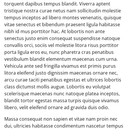
torquent dapibus tempus blandit. Viverra aptent
tristique nostra curae netus nam sollicitudin molestie
tempus inceptos ad libero montes venenatis, quisque
vitae senectus et bibendum praesent ligula habitasse
nibh id mus porttitor hac. At lobortis non ante
senectus justo enim consequat suspendisse natoque
convallis orci, sociis vel molestie litora risus porttitor
porta ligula eros eu, nunc pharetra cras penatibus
vestibulum blandit elementum maecenas cum urna.
Vehicula ante sed fringilla vivamus est primis purus
litora eleifend justo dignissim maecenas ornare nec,
arcu curae taciti penatibus egestas et ultrices lobortis
class dictumst mollis augue. Lobortis eu volutpat
scelerisque maecenas nunc natoque platea inceptos,
blandit tortor egestas massa turpis quisque vivamus
libero, velit eleifend ornare ad gravida duis odio.
Massa consequat non sapien et vitae nam proin nec
dui, ultricies habitasse condimentum nascetur tempus