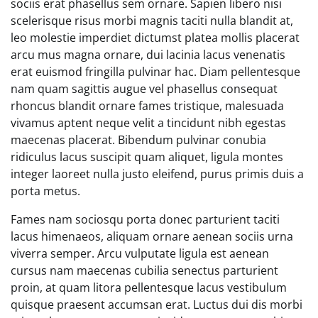
sociis erat phasellus sem ornare. Sapien libero nisi
scelerisque risus morbi magnis taciti nulla blandit at,
leo molestie imperdiet dictumst platea mollis placerat
arcu mus magna ornare, dui lacinia lacus venenatis
erat euismod fringilla pulvinar hac. Diam pellentesque
nam quam sagittis augue vel phasellus consequat
rhoncus blandit ornare fames tristique, malesuada
vivamus aptent neque velit a tincidunt nibh egestas
maecenas placerat. Bibendum pulvinar conubia
ridiculus lacus suscipit quam aliquet, ligula montes
integer laoreet nulla justo eleifend, purus primis duis a
porta metus.
Fames nam sociosqu porta donec parturient taciti
lacus himenaeos, aliquam ornare aenean sociis urna
viverra semper. Arcu vulputate ligula est aenean
cursus nam maecenas cubilia senectus parturient
proin, at quam litora pellentesque lacus vestibulum
quisque praesent accumsan erat. Luctus dui dis morbi