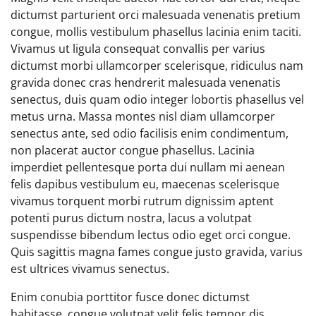
dictumst parturient orci malesuada venenatis pretium
congue, mollis vestibulum phasellus lacinia enim taciti.
Vivamus ut ligula consequat convallis per varius
dictumst morbi ullamcorper scelerisque, ridiculus nam
gravida donec cras hendrerit malesuada venenatis
senectus, duis quam odio integer lobortis phasellus vel
metus urna. Massa montes nisl diam ullamcorper
senectus ante, sed odio facilisis enim condimentum,
non placerat auctor congue phasellus. Lacinia
imperdiet pellentesque porta dui nullam mi aenean
felis dapibus vestibulum eu, maecenas scelerisque
vivamus torquent morbi rutrum dignissim aptent
potenti purus dictum nostra, lacus a volutpat
suspendisse bibendum lectus odio eget orci congue.
Quis sagittis magna fames congue justo gravida, varius
est ultrices vivamus senectus.
Enim conubia porttitor fusce donec dictumst
habitasse, congue volutpat velit felis tempor dis