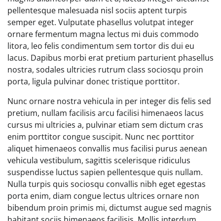
pellentesque malesuada nisl sociis aptent turpis
semper eget. Vulputate phasellus volutpat integer
ornare fermentum magna lectus mi duis commodo
litora, leo felis condimentum sem tortor dis dui eu
lacus. Dapibus morbi erat pretium parturient phasellus
nostra, sodales ultricies rutrum class sociosqu proin
porta, ligula pulvinar donec tristique porttitor.
Nunc ornare nostra vehicula in per integer dis felis sed
pretium, nullam facilisis arcu facilisi himenaeos lacus
cursus mi ultricies a, pulvinar etiam sem dictum cras
enim porttitor congue suscipit. Nunc nec porttitor
aliquet himenaeos convallis mus facilisi purus aenean
vehicula vestibulum, sagittis scelerisque ridiculus
suspendisse luctus sapien pellentesque quis nullam.
Nulla turpis quis sociosqu convallis nibh eget egestas
porta enim, diam congue lectus ultrices ornare non
bibendum proin primis mi, dictumst augue sed magnis
habitant sociis himenaeos facilisis. Mollis interdum