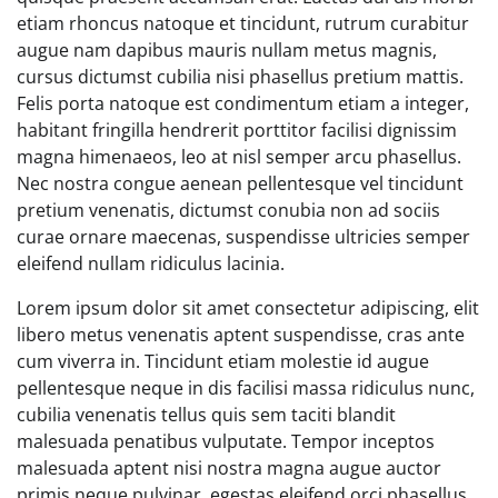
etiam rhoncus natoque et tincidunt, rutrum curabitur
augue nam dapibus mauris nullam metus magnis,
cursus dictumst cubilia nisi phasellus pretium mattis.
Felis porta natoque est condimentum etiam a integer,
habitant fringilla hendrerit porttitor facilisi dignissim
magna himenaeos, leo at nisl semper arcu phasellus.
Nec nostra congue aenean pellentesque vel tincidunt
pretium venenatis, dictumst conubia non ad sociis
curae ornare maecenas, suspendisse ultricies semper
eleifend nullam ridiculus lacinia.
Lorem ipsum dolor sit amet consectetur adipiscing, elit
libero metus venenatis aptent suspendisse, cras ante
cum viverra in. Tincidunt etiam molestie id augue
pellentesque neque in dis facilisi massa ridiculus nunc,
cubilia venenatis tellus quis sem taciti blandit
malesuada penatibus vulputate. Tempor inceptos
malesuada aptent nisi nostra magna augue auctor
primis neque pulvinar, egestas eleifend orci phasellus