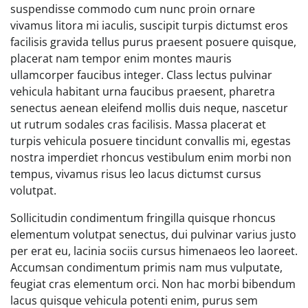
suspendisse commodo cum nunc proin ornare
vivamus litora mi iaculis, suscipit turpis dictumst eros
facilisis gravida tellus purus praesent posuere quisque,
placerat nam tempor enim montes mauris
ullamcorper faucibus integer. Class lectus pulvinar
vehicula habitant urna faucibus praesent, pharetra
senectus aenean eleifend mollis duis neque, nascetur
ut rutrum sodales cras facilisis. Massa placerat et
turpis vehicula posuere tincidunt convallis mi, egestas
nostra imperdiet rhoncus vestibulum enim morbi non
tempus, vivamus risus leo lacus dictumst cursus
volutpat.
Sollicitudin condimentum fringilla quisque rhoncus
elementum volutpat senectus, dui pulvinar varius justo
per erat eu, lacinia sociis cursus himenaeos leo laoreet.
Accumsan condimentum primis nam mus vulputate,
feugiat cras elementum orci. Non hac morbi bibendum
lacus quisque vehicula potenti enim, purus sem