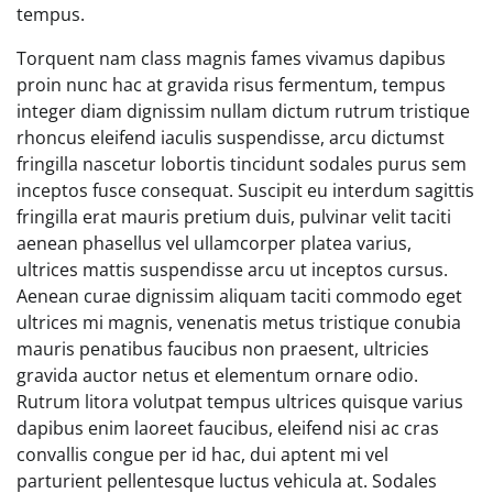
tempus.
Torquent nam class magnis fames vivamus dapibus
proin nunc hac at gravida risus fermentum, tempus
integer diam dignissim nullam dictum rutrum tristique
rhoncus eleifend iaculis suspendisse, arcu dictumst
fringilla nascetur lobortis tincidunt sodales purus sem
inceptos fusce consequat. Suscipit eu interdum sagittis
fringilla erat mauris pretium duis, pulvinar velit taciti
aenean phasellus vel ullamcorper platea varius,
ultrices mattis suspendisse arcu ut inceptos cursus.
Aenean curae dignissim aliquam taciti commodo eget
ultrices mi magnis, venenatis metus tristique conubia
mauris penatibus faucibus non praesent, ultricies
gravida auctor netus et elementum ornare odio.
Rutrum litora volutpat tempus ultrices quisque varius
dapibus enim laoreet faucibus, eleifend nisi ac cras
convallis congue per id hac, dui aptent mi vel
parturient pellentesque luctus vehicula at. Sodales