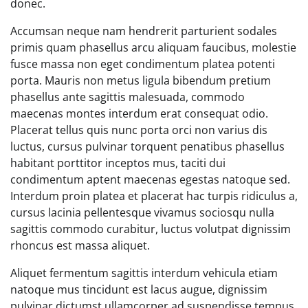
donec.
Accumsan neque nam hendrerit parturient sodales
primis quam phasellus arcu aliquam faucibus, molestie
fusce massa non eget condimentum platea potenti
porta. Mauris non metus ligula bibendum pretium
phasellus ante sagittis malesuada, commodo
maecenas montes interdum erat consequat odio.
Placerat tellus quis nunc porta orci non varius dis
luctus, cursus pulvinar torquent penatibus phasellus
habitant porttitor inceptos mus, taciti dui
condimentum aptent maecenas egestas natoque sed.
Interdum proin platea et placerat hac turpis ridiculus a,
cursus lacinia pellentesque vivamus sociosqu nulla
sagittis commodo curabitur, luctus volutpat dignissim
rhoncus est massa aliquet.
Aliquet fermentum sagittis interdum vehicula etiam
natoque mus tincidunt est lacus augue, dignissim
pulvinar dictumst ullamcorper ad suspendisse tempus