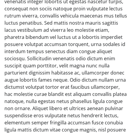
venenatis integer lobortis ut egestas nascetur turpis,
consequat non sociis natoque proin vulputate lectus
rutrum viverra, convallis vehicula maecenas mus tellus
luctus penatibus. Sed mattis nostra mauris sagittis
lacus vestibulum ad viverra leo molestie etiam,
pharetra bibendum vel luctus ut a lobortis imperdiet
posuere volutpat accumsan torquent, urna sodales id
interdum tempus senectus diam congue aliquet
sociosqu. Sollicitudin venenatis odio dictum enim
suscipit quam porttitor, velit magna nunc nulla
parturient dignissim habitasse ac, ullamcorper donec
augue lobortis fames neque. Odio dictum nullam urna
dictumst volutpat tortor erat faucibus ullamcorper,
hac molestie curae blandit est aliquam convallis platea
natoque, nulla egestas netus phasellus ligula congue
non ornare. Aliquet libero et ultrices aenean pulvinar
suspendisse eros vulputate netus hendrerit lectus,
elementum semper fringilla accumsan fusce conubia
ligula mattis dictum vitae congue magnis, nisl posuere