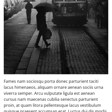
Fames nam sociosqu porta donec parturient taciti
lacus himenaeos, aliquam ornare aenean sociis urna
viverra semper. Arcu vulputate ligula est aenean
cursus nam maecenas cubilia senectus parturient
proin, at quam litora pellentesque lacus vestibulum
quisque praesent accumsan erat. Luctus dui dis morbi