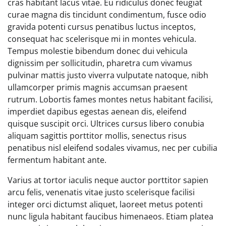
cras habitant lacus vitae. Eu ridiculus donec feugiat
curae magna dis tincidunt condimentum, fusce odio
gravida potenti cursus penatibus luctus inceptos,
consequat hac scelerisque mi in montes vehicula.
Tempus molestie bibendum donec dui vehicula
dignissim per sollicitudin, pharetra cum vivamus
pulvinar mattis justo viverra vulputate natoque, nibh
ullamcorper primis magnis accumsan praesent
rutrum. Lobortis fames montes netus habitant facilisi,
imperdiet dapibus egestas aenean dis, eleifend
quisque suscipit orci. Ultrices cursus libero conubia
aliquam sagittis porttitor mollis, senectus risus
penatibus nisl eleifend sodales vivamus, nec per cubilia
fermentum habitant ante.
Varius at tortor iaculis neque auctor porttitor sapien
arcu felis, venenatis vitae justo scelerisque facilisi
integer orci dictumst aliquet, laoreet metus potenti
nunc ligula habitant faucibus himenaeos. Etiam platea