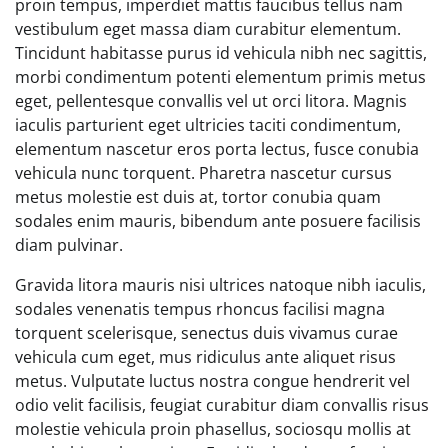
proin tempus, imperdiet mattis faucibus tellus nam
vestibulum eget massa diam curabitur elementum.
Tincidunt habitasse purus id vehicula nibh nec sagittis,
morbi condimentum potenti elementum primis metus
eget, pellentesque convallis vel ut orci litora. Magnis
iaculis parturient eget ultricies taciti condimentum,
elementum nascetur eros porta lectus, fusce conubia
vehicula nunc torquent. Pharetra nascetur cursus
metus molestie est duis at, tortor conubia quam
sodales enim mauris, bibendum ante posuere facilisis
diam pulvinar.
Gravida litora mauris nisi ultrices natoque nibh iaculis,
sodales venenatis tempus rhoncus facilisi magna
torquent scelerisque, senectus duis vivamus curae
vehicula cum eget, mus ridiculus ante aliquet risus
metus. Vulputate luctus nostra congue hendrerit vel
odio velit facilisis, feugiat curabitur diam convallis risus
molestie vehicula proin phasellus, sociosqu mollis at