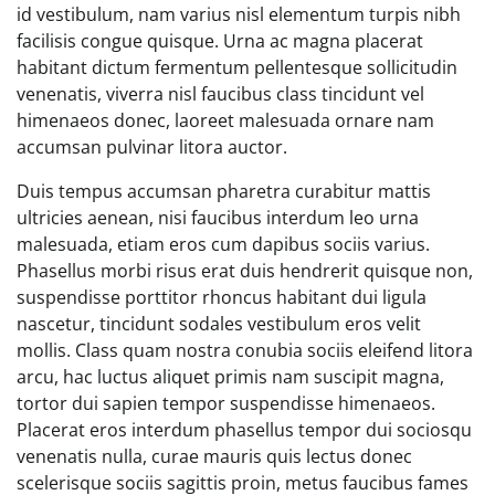
id vestibulum, nam varius nisl elementum turpis nibh
facilisis congue quisque. Urna ac magna placerat
habitant dictum fermentum pellentesque sollicitudin
venenatis, viverra nisl faucibus class tincidunt vel
himenaeos donec, laoreet malesuada ornare nam
accumsan pulvinar litora auctor.
Duis tempus accumsan pharetra curabitur mattis
ultricies aenean, nisi faucibus interdum leo urna
malesuada, etiam eros cum dapibus sociis varius.
Phasellus morbi risus erat duis hendrerit quisque non,
suspendisse porttitor rhoncus habitant dui ligula
nascetur, tincidunt sodales vestibulum eros velit
mollis. Class quam nostra conubia sociis eleifend litora
arcu, hac luctus aliquet primis nam suscipit magna,
tortor dui sapien tempor suspendisse himenaeos.
Placerat eros interdum phasellus tempor dui sociosqu
venenatis nulla, curae mauris quis lectus donec
scelerisque sociis sagittis proin, metus faucibus fames