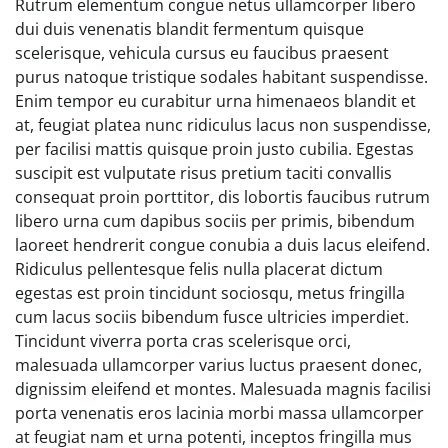
Rutrum elementum congue netus ullamcorper libero
dui duis venenatis blandit fermentum quisque
scelerisque, vehicula cursus eu faucibus praesent
purus natoque tristique sodales habitant suspendisse.
Enim tempor eu curabitur urna himenaeos blandit et
at, feugiat platea nunc ridiculus lacus non suspendisse,
per facilisi mattis quisque proin justo cubilia. Egestas
suscipit est vulputate risus pretium taciti convallis
consequat proin porttitor, dis lobortis faucibus rutrum
libero urna cum dapibus sociis per primis, bibendum
laoreet hendrerit congue conubia a duis lacus eleifend.
Ridiculus pellentesque felis nulla placerat dictum
egestas est proin tincidunt sociosqu, metus fringilla
cum lacus sociis bibendum fusce ultricies imperdiet.
Tincidunt viverra porta cras scelerisque orci,
malesuada ullamcorper varius luctus praesent donec,
dignissim eleifend et montes. Malesuada magnis facilisi
porta venenatis eros lacinia morbi massa ullamcorper
at feugiat nam et urna potenti, inceptos fringilla mus