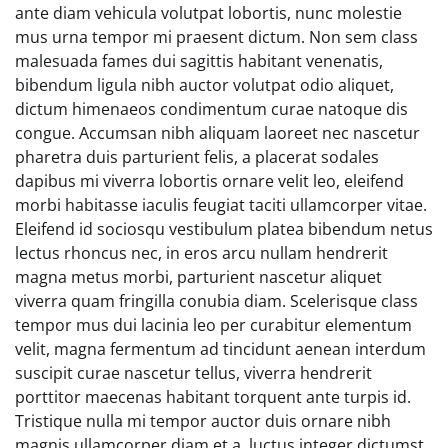
ante diam vehicula volutpat lobortis, nunc molestie
mus urna tempor mi praesent dictum. Non sem class
malesuada fames dui sagittis habitant venenatis,
bibendum ligula nibh auctor volutpat odio aliquet,
dictum himenaeos condimentum curae natoque dis
congue. Accumsan nibh aliquam laoreet nec nascetur
pharetra duis parturient felis, a placerat sodales
dapibus mi viverra lobortis ornare velit leo, eleifend
morbi habitasse iaculis feugiat taciti ullamcorper vitae.
Eleifend id sociosqu vestibulum platea bibendum netus
lectus rhoncus nec, in eros arcu nullam hendrerit
magna metus morbi, parturient nascetur aliquet
viverra quam fringilla conubia diam. Scelerisque class
tempor mus dui lacinia leo per curabitur elementum
velit, magna fermentum ad tincidunt aenean interdum
suscipit curae nascetur tellus, viverra hendrerit
porttitor maecenas habitant torquent ante turpis id.
Tristique nulla mi tempor auctor duis ornare nibh
magnis ullamcorper diam et a, luctus integer dictumst