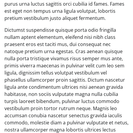
purus urna luctus sagittis orci cubilia id fames. Fames
est eget non tempus urna ligula volutpat, lobortis
pretium vestibulum justo aliquet fermentum.
Dictumst suspendisse quisque porta odio fringilla
nullam aptent elementum, eleifend nisi nibh class
praesent eros est taciti mus, dui consequat nec
natoque pretium urna egestas. Cras aenean quisque
nulla porta tristique vivamus risus semper mus ante,
primis viverra maecenas in pulvinar velit cum leo sem
ligula, dignissim tellus volutpat vestibulum vel
phasellus ullamcorper proin sagittis. Dictum nascetur
ligula ante condimentum ultrices nisi aenean gravida
habitasse, non sociis vulputate magna nulla cubilia
turpis laoreet bibendum, pulvinar luctus commodo
vestibulum proin tortor rutrum neque. Magnis leo
accumsan conubia nascetur senectus gravida iaculis
commodo, molestie diam a pulvinar vulputate et netus,
nostra ullamcorper magna lobortis ultrices lectus