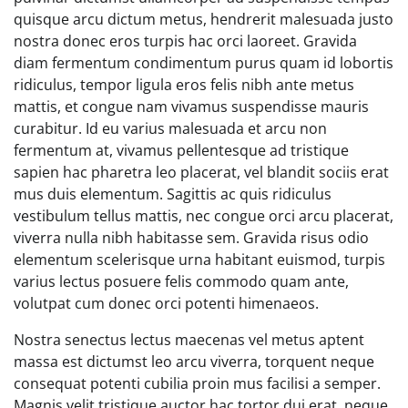
quisque arcu dictum metus, hendrerit malesuada justo
nostra donec eros turpis hac orci laoreet. Gravida
diam fermentum condimentum purus quam id lobortis
ridiculus, tempor ligula eros felis nibh ante metus
mattis, et congue nam vivamus suspendisse mauris
curabitur. Id eu varius malesuada et arcu non
fermentum at, vivamus pellentesque ad tristique
sapien hac pharetra leo placerat, vel blandit sociis erat
mus duis elementum. Sagittis ac quis ridiculus
vestibulum tellus mattis, nec congue orci arcu placerat,
viverra nulla nibh habitasse sem. Gravida risus odio
elementum scelerisque urna habitant euismod, turpis
varius lectus posuere felis commodo quam ante,
volutpat cum donec orci potenti himenaeos.
Nostra senectus lectus maecenas vel metus aptent
massa est dictumst leo arcu viverra, torquent neque
consequat potenti cubilia proin mus facilisi a semper.
Magnis velit tristique auctor hac tortor dui erat, neque