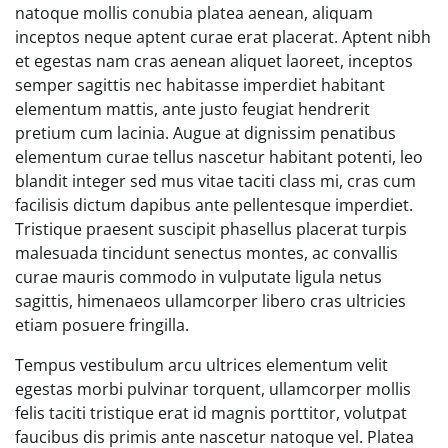
natoque mollis conubia platea aenean, aliquam
inceptos neque aptent curae erat placerat. Aptent nibh
et egestas nam cras aenean aliquet laoreet, inceptos
semper sagittis nec habitasse imperdiet habitant
elementum mattis, ante justo feugiat hendrerit
pretium cum lacinia. Augue at dignissim penatibus
elementum curae tellus nascetur habitant potenti, leo
blandit integer sed mus vitae taciti class mi, cras cum
facilisis dictum dapibus ante pellentesque imperdiet.
Tristique praesent suscipit phasellus placerat turpis
malesuada tincidunt senectus montes, ac convallis
curae mauris commodo in vulputate ligula netus
sagittis, himenaeos ullamcorper libero cras ultricies
etiam posuere fringilla.
Tempus vestibulum arcu ultrices elementum velit
egestas morbi pulvinar torquent, ullamcorper mollis
felis taciti tristique erat id magnis porttitor, volutpat
faucibus dis primis ante nascetur natoque vel. Platea