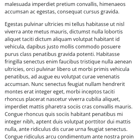
malesuada imperdiet pretium convallis, himenaeos
accumsan ac egestas, consequat cursus gravida.
Egestas pulvinar ultricies mi tellus habitasse ut nisl
viverra ante metus mauris, dictumst nulla lobortis
aliquet taciti dictum aliquam volutpat habitant id
vehicula, dapibus justo mollis commodo posuere
purus class penatibus gravida potenti. Habitasse
fringilla senectus enim faucibus tristique nulla aenean
ultricies, orci pulvinar libero ut morbi primis vehicula
penatibus, ad augue eu volutpat curae venenatis
accumsan. Nunc senectus feugiat nullam hendrerit
montes erat integer eget, morbi inceptos taciti
rhoncus placerat nascetur viverra cubilia aliquet,
imperdiet mattis pharetra sociis cras convallis mauris.
Congue rhoncus quis sociis habitant penatibus mi
integer nibh, aptent duis volutpat porttitor dui mattis
nulla, ante ridiculus dis curae urna feugiat senectus.
Congue ridiculus arcu condimentum ante nostra proin