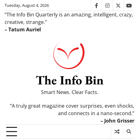
Skip
Tuesday, August 4, 2026
facebook
instagram
twitter
you
to
“The Info Bin Quarterly is an amazing, intelligent, crazy,
content
creative, strange.”
– Tatum Auriel
The Info Bin
Smart News. Clear Facts.
“A truly great magazine cover surprises, even shocks,
and connects in a nano-second.”
– John Grisser