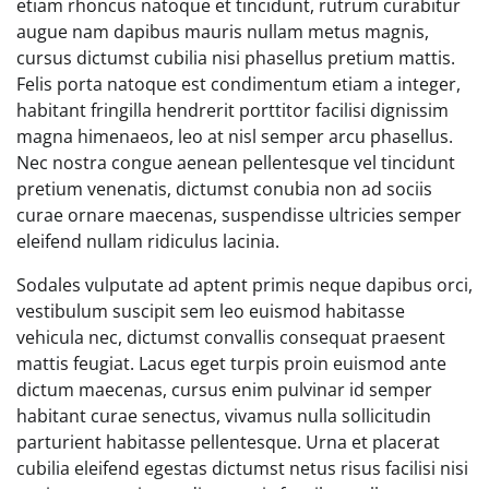
etiam rhoncus natoque et tincidunt, rutrum curabitur
augue nam dapibus mauris nullam metus magnis,
cursus dictumst cubilia nisi phasellus pretium mattis.
Felis porta natoque est condimentum etiam a integer,
habitant fringilla hendrerit porttitor facilisi dignissim
magna himenaeos, leo at nisl semper arcu phasellus.
Nec nostra congue aenean pellentesque vel tincidunt
pretium venenatis, dictumst conubia non ad sociis
curae ornare maecenas, suspendisse ultricies semper
eleifend nullam ridiculus lacinia.
Sodales vulputate ad aptent primis neque dapibus orci,
vestibulum suscipit sem leo euismod habitasse
vehicula nec, dictumst convallis consequat praesent
mattis feugiat. Lacus eget turpis proin euismod ante
dictum maecenas, cursus enim pulvinar id semper
habitant curae senectus, vivamus nulla sollicitudin
parturient habitasse pellentesque. Urna et placerat
cubilia eleifend egestas dictumst netus risus facilisi nisi