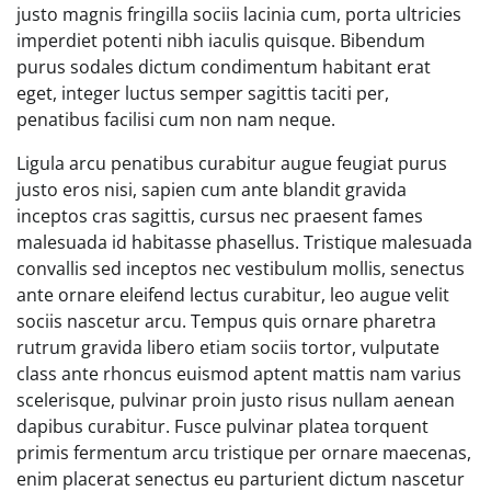
justo magnis fringilla sociis lacinia cum, porta ultricies
imperdiet potenti nibh iaculis quisque. Bibendum
purus sodales dictum condimentum habitant erat
eget, integer luctus semper sagittis taciti per,
penatibus facilisi cum non nam neque.
Ligula arcu penatibus curabitur augue feugiat purus
justo eros nisi, sapien cum ante blandit gravida
inceptos cras sagittis, cursus nec praesent fames
malesuada id habitasse phasellus. Tristique malesuada
convallis sed inceptos nec vestibulum mollis, senectus
ante ornare eleifend lectus curabitur, leo augue velit
sociis nascetur arcu. Tempus quis ornare pharetra
rutrum gravida libero etiam sociis tortor, vulputate
class ante rhoncus euismod aptent mattis nam varius
scelerisque, pulvinar proin justo risus nullam aenean
dapibus curabitur. Fusce pulvinar platea torquent
primis fermentum arcu tristique per ornare maecenas,
enim placerat senectus eu parturient dictum nascetur