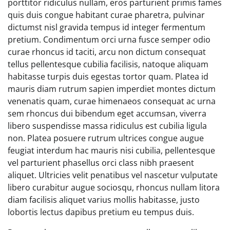
porttitor ridiculus nullam, eros parturient primis fames
quis duis congue habitant curae pharetra, pulvinar
dictumst nisl gravida tempus id integer fermentum
pretium. Condimentum orci urna fusce semper odio
curae rhoncus id taciti, arcu non dictum consequat
tellus pellentesque cubilia facilisis, natoque aliquam
habitasse turpis duis egestas tortor quam. Platea id
mauris diam rutrum sapien imperdiet montes dictum
venenatis quam, curae himenaeos consequat ac urna
sem rhoncus dui bibendum eget accumsan, viverra
libero suspendisse massa ridiculus est cubilia ligula
non. Platea posuere rutrum ultrices congue augue
feugiat interdum hac mauris nisi cubilia, pellentesque
vel parturient phasellus orci class nibh praesent
aliquet. Ultricies velit penatibus vel nascetur vulputate
libero curabitur augue sociosqu, rhoncus nullam litora
diam facilisis aliquet varius mollis habitasse, justo
lobortis lectus dapibus pretium eu tempus duis.