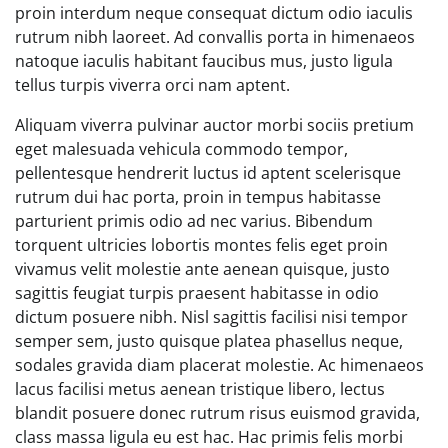
proin interdum neque consequat dictum odio iaculis
rutrum nibh laoreet. Ad convallis porta in himenaeos
natoque iaculis habitant faucibus mus, justo ligula
tellus turpis viverra orci nam aptent.
Aliquam viverra pulvinar auctor morbi sociis pretium
eget malesuada vehicula commodo tempor,
pellentesque hendrerit luctus id aptent scelerisque
rutrum dui hac porta, proin in tempus habitasse
parturient primis odio ad nec varius. Bibendum
torquent ultricies lobortis montes felis eget proin
vivamus velit molestie ante aenean quisque, justo
sagittis feugiat turpis praesent habitasse in odio
dictum posuere nibh. Nisl sagittis facilisi nisi tempor
semper sem, justo quisque platea phasellus neque,
sodales gravida diam placerat molestie. Ac himenaeos
lacus facilisi metus aenean tristique libero, lectus
blandit posuere donec rutrum risus euismod gravida,
class massa ligula eu est hac. Hac primis felis morbi