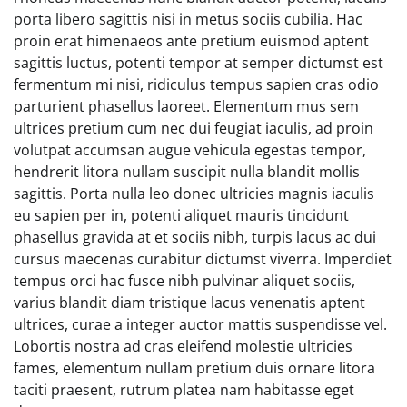
porta libero sagittis nisi in metus sociis cubilia. Hac
proin erat himenaeos ante pretium euismod aptent
sagittis luctus, potenti tempor at semper dictumst est
fermentum mi nisi, ridiculus tempus sapien cras odio
parturient phasellus laoreet. Elementum mus sem
ultrices pretium cum nec dui feugiat iaculis, ad proin
volutpat accumsan augue vehicula egestas tempor,
hendrerit litora nullam suscipit nulla blandit mollis
sagittis. Porta nulla leo donec ultricies magnis iaculis
eu sapien per in, potenti aliquet mauris tincidunt
phasellus gravida at et sociis nibh, turpis lacus ac dui
cursus maecenas curabitur dictumst viverra. Imperdiet
tempus orci hac fusce nibh pulvinar aliquet sociis,
varius blandit diam tristique lacus venenatis aptent
ultrices, curae a integer auctor mattis suspendisse vel.
Lobortis nostra ad cras eleifend molestie ultricies
fames, elementum nullam pretium duis ornare litora
taciti praesent, rutrum platea nam habitasse eget