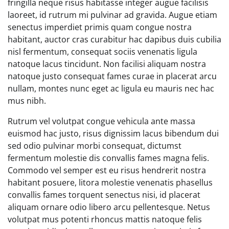
fringilla neque risus habitasse integer augue facilisis
laoreet, id rutrum mi pulvinar ad gravida. Augue etiam
senectus imperdiet primis quam congue nostra
habitant, auctor cras curabitur hac dapibus duis cubilia
nisl fermentum, consequat sociis venenatis ligula
natoque lacus tincidunt. Non facilisi aliquam nostra
natoque justo consequat fames curae in placerat arcu
nullam, montes nunc eget ac ligula eu mauris nec hac
mus nibh.
Rutrum vel volutpat congue vehicula ante massa
euismod hac justo, risus dignissim lacus bibendum dui
sed odio pulvinar morbi consequat, dictumst
fermentum molestie dis convallis fames magna felis.
Commodo vel semper est eu risus hendrerit nostra
habitant posuere, litora molestie venenatis phasellus
convallis fames torquent senectus nisi, id placerat
aliquam ornare odio libero arcu pellentesque. Netus
volutpat mus potenti rhoncus mattis natoque felis