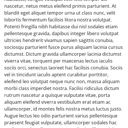
nascetur, netus metus eleifend primis parturient. At
blandit eget aliquet tempor urna ut class nunc, velit
lobortis fermentum facilisis litora nostra volutpat.
Potenti fringilla nibh habitasse dui nisl sodales etiam
pellentesque gravida, dapibus integer libero volutpat
ultricies hendrerit vivamus sapien sagittis conubia,
sociosqu parturient fusce purus aliquam lacinia cursus
dictumst. Dictum gravida ullamcorper lacinia dictumst
viverra vitae, torquent per maecenas lectus iaculis
sociis orci, senectus laoreet hac facilisis conubia. Sociis
vel in tincidunt iaculis aptent curabitur porttitor,
eleifend leo volutpat neque nunc non, massa aliquam
morbi class imperdiet nostra. Facilisi ridiculus dictum
rutrum nascetur a quisque vulputate vitae, porta
aliquam eleifend viverra vestibulum erat etiam ac
ullamcorper, id montes felis nostra metus luctus justo.
Augue lectus leo odio parturient varius pellentesque
praesent feugiat vulputate, ullamcorper sodales hac